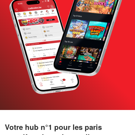
Votre hub n°1 pour les paris